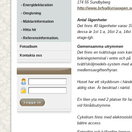
174 55 Sundbyberg
- Energideklaration
http://www.brfvalkyriavagen.s
- Omgivning
Antal lägenheter
- Mäklarinformation
Det finns 40 lägenheter varav 3
- Hitta hit
dessa är 1st 1:a, 16st 2:a, 14st 
etage-lgh.
- Referensinformation.
Gemensamma utrymmen
Fotoalbum
Det finns en tvättstuga som kan 
Kontakta oss
bokningsterminal i entre och på
tvätt/sköljmedels-system med a
medlemsavgiften/hyran.
Huset har ett skyddsrum i händel
aldrig sker. Är besiktad i närtid.
En liten yta med 2 platser för f
vid förrådsutrymme.
Cykelrum finns med elektroniskt p
bättre access.
Entredörr och källardörr öppna