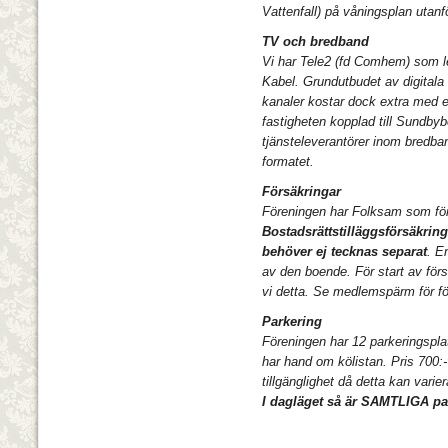
Vattenfall) på våningsplan utanf
TV och bredband
Vi har Tele2 (fd Comhem) som l
Kabel. Grundutbudet av digitala
kanaler kostar dock extra med
fastigheten kopplad till Sundb
tjänsteleverantörer inom bredba
formatet.
Försäkringar
Föreningen har Folksam som fö
Bostadsrättstilläggsförsäkrin
behöver ej tecknas separat
. E
av den boende. För start av för
vi detta. Se medlemspärm för fö
Parkering
Föreningen har 12 parkeringspla
har hand om kölistan.
Pris 700:
tillgänglighet då detta kan varier
I dagläget så är SAMTLIGA par