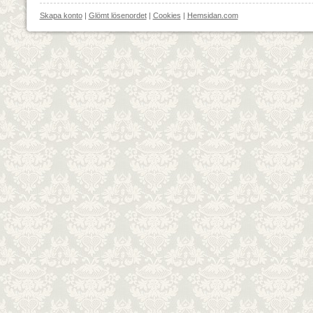
Skapa konto
|
Glömt lösenordet
|
Cookies
|
Hemsidan.com