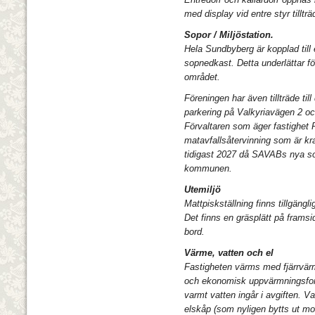
med display vid entre styr tillträd
Sopor / Miljöstation.
Hela Sundbyberg är kopplad till
sopnedkast. Detta underlättar fö
området.
Föreningen har även tillträde til
parkering på Valkyriavägen 2 oc
Förvaltaren som äger fastighet 
matavfallsåtervinning som är k
tidigast 2027 då SAVABs nya sop
kommunen.
Utemiljö
Mattpisk
ställning finns tillgäng
Det finns en gräsplätt på framsi
bord.
Värme, vatten och el
Fastigheten värms med fjärrvärme
och ekonomisk uppvärmningsform
varmt vatten ingår i avgiften. Va
elskåp (som nyligen bytts ut mot