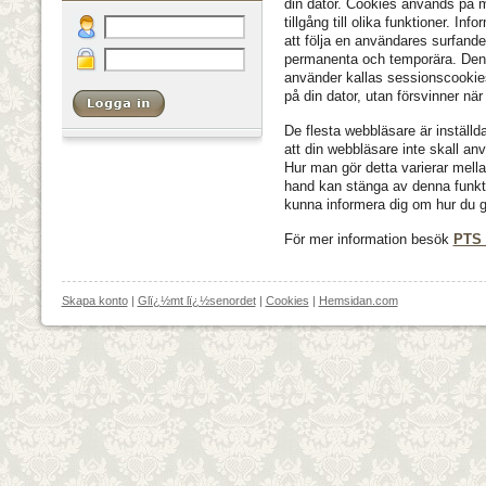
din dator. Cookies används på 
tillgång till olika funktioner. In
att följa en användares surfande
permanenta och temporära. De
använder kallas sessionscookie
på din dator, utan försvinner nä
De flesta webbläsare är inställ
att din webbläsare inte skall an
Hur man gör detta varierar mell
hand kan stänga av denna funkti
kunna informera dig om hur du g
För mer information besök
PTS 
Skapa konto
|
Glï¿½mt lï¿½senordet
|
Cookies
|
Hemsidan.com